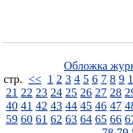
Обложка жур
стp.
<<
1
2
3
4
5
6
7
8
9
21
22
23
24
25
26
27
28
2
40
41
42
43
44
45
46
47
4
59
60
61
62
63
64
65
66
6
78
79