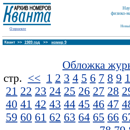
Нау
физико-м
Новы
О проекте
Квант >>
1989 год
>>
номер 9
Обложка жур
стp.
<<
1
2
3
4
5
6
7
8
9
21
22
23
24
25
26
27
28
2
40
41
42
43
44
45
46
47
4
59
60
61
62
63
64
65
66
6