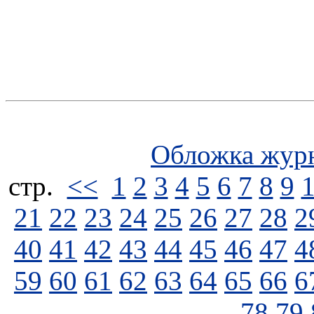
Обложка жур
стp.
<<
1
2
3
4
5
6
7
8
9
21
22
23
24
25
26
27
28
2
40
41
42
43
44
45
46
47
4
59
60
61
62
63
64
65
66
6
78
79