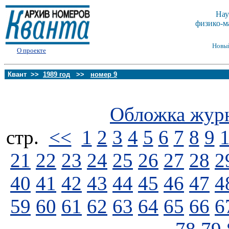
Нау
физико-м
Новы
О проекте
Квант >>
1989 год
>>
номер 9
Обложка жур
стp.
<<
1
2
3
4
5
6
7
8
9
21
22
23
24
25
26
27
28
2
40
41
42
43
44
45
46
47
4
59
60
61
62
63
64
65
66
6