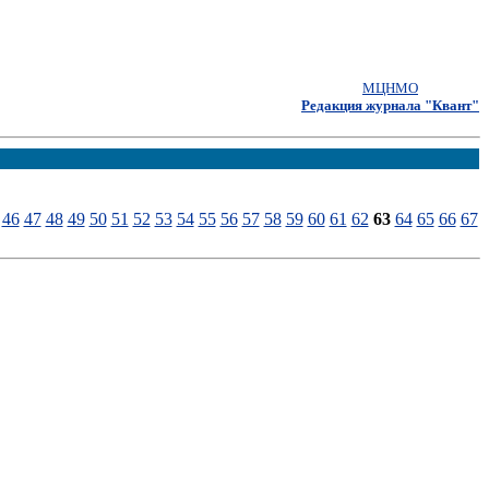
МЦНМО
Редакция журнала "Квант"
46
47
48
49
50
51
52
53
54
55
56
57
58
59
60
61
62
63
64
65
66
67