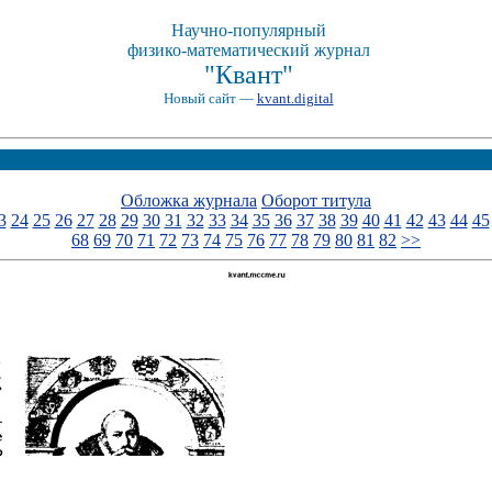
Научно-популярный
физико-математический журнал
"Квант"
Новый сайт —
kvant.digital
Обложка журнала
Оборот титула
3
24
25
26
27
28
29
30
31
32
33
34
35
36
37
38
39
40
41
42
43
44
45
68
69
70
71
72
73
74
75
76
77
78
79
80
81
82
>>