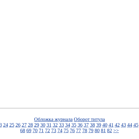
Обложка журнала
Оборот титула
3
24
25
26
27
28
29
30
31
32
33
34
35
36
37
38
39
40
41
42
43
44
45
68
69
70
71
72
73
74
75
76
77
78
79
80
81
82
>>