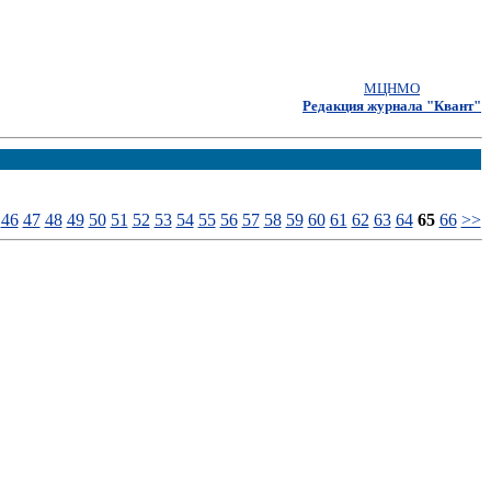
МЦНМО
Редакция журнала "Квант"
46
47
48
49
50
51
52
53
54
55
56
57
58
59
60
61
62
63
64
65
66
>>