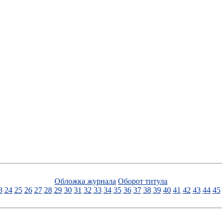
Обложка журнала
Оборот титула
3
24
25
26
27
28
29
30
31
32
33
34
35
36
37
38
39
40
41
42
43
44
45