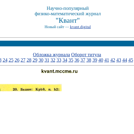
Научно-популярный
физико-математический журнал
"Квант"
Новый сайт —
kvant.digital
Обложка журнала
Оборот титула
3
24
25
26
27
28
29
30
31
32
33
34
35
36
37
38
39
40
41
42
43
44
45