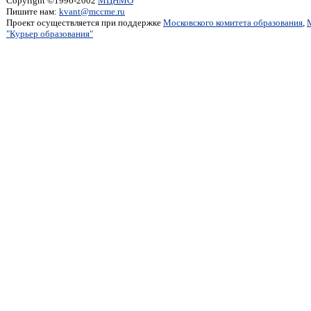
Copyright ©1996-2002
МЦНМО
Пишите нам:
kvant@mccme.ru
Проект осуществляется при поддержке
Московского комитета образования
,
"Курьер образования"