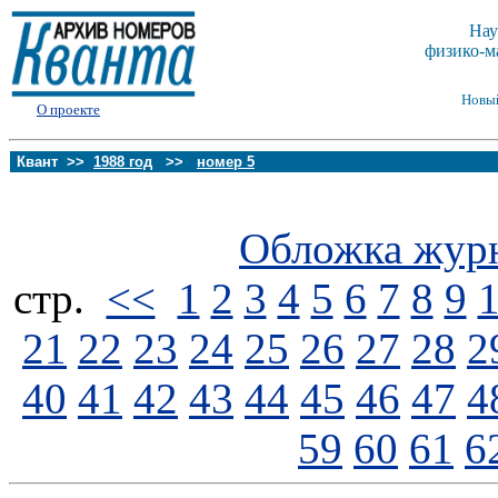
Нау
физико-м
Новы
О проекте
Квант >>
1988 год
>>
номер 5
Обложка жур
стp.
<<
1
2
3
4
5
6
7
8
9
21
22
23
24
25
26
27
28
2
40
41
42
43
44
45
46
47
4
59
60
61
6