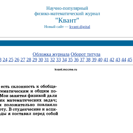
Научно-популярный
физико-математический журнал
"Квант"
Новый сайт —
kvant.digital
Обложка журнала
Оборот титула
3
24
25
26
27
28
29
30
31
32
33
34
35
36
37
38
39
40
41
42
43
44
45