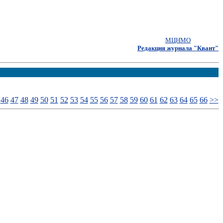
МЦНМО
Редакция журнала "Квант"
46
47
48
49
50
51
52
53
54
55
56
57
58
59
60
61
62
63
64
65
66
>>