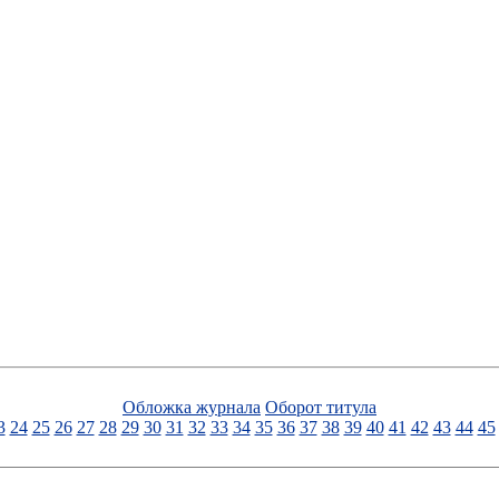
Обложка журнала
Оборот титула
3
24
25
26
27
28
29
30
31
32
33
34
35
36
37
38
39
40
41
42
43
44
45