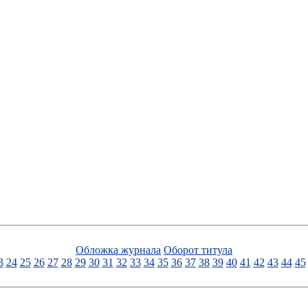
Обложка журнала
Оборот титула
3
24
25
26
27
28
29
30
31
32
33
34
35
36
37
38
39
40
41
42
43
44
45