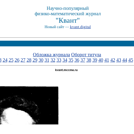
Научно-популярный
физико-математический журнал
"Квант"
Новый сайт —
kvant.digital
Обложка журнала
Оборот титула
3
24
25
26
27
28
29
30
31
32
33
34
35
36
37
38
39
40
41
42
43
44
45