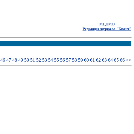
МЦНМО
Редакция журнала "Квант"
46
47
48
49
50
51
52
53
54
55
56
57
58
59
60
61
62
63
64
65
66
>>