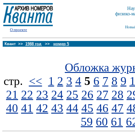
Нау
физико-м
Новы
О проекте
Квант >>
1988 год
>>
номер 5
Обложка жур
стp.
<<
1
2
3
4
5
6
7
8
9
21
22
23
24
25
26
27
28
2
40
41
42
43
44
45
46
47
4
59
60
61
6