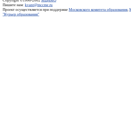
Copyright ©1996-2002
МЦНМО
Пишите нам:
kvant@mccme.ru
Проект осуществляется при поддержке
Московского комитета образования
,
"Курьер образования"