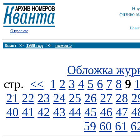
Нау
физико-м
Новы
О проекте
Квант >>
1988 год
>>
номер 5
Обложка жур
стp.
<<
1
2
3
4
5
6
7
8
9
21
22
23
24
25
26
27
28
2
40
41
42
43
44
45
46
47
4
59
60
61
6