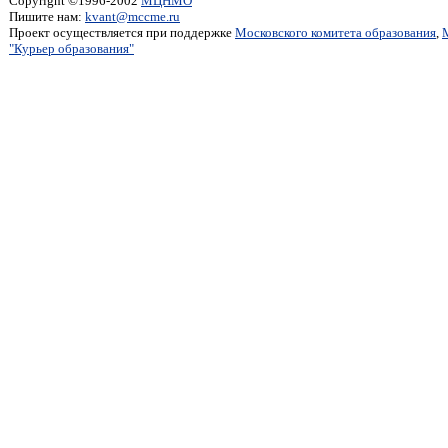
Copyright ©1996-2002
МЦНМО
Пишите нам:
kvant@mccme.ru
Проект осуществляется при поддержке
Московского комитета образования
,
"Курьер образования"