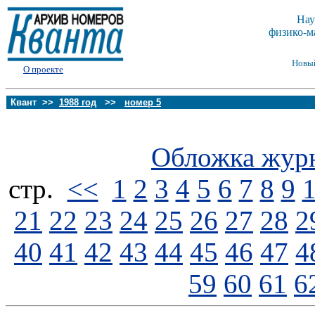
Нау
физико-м
Новы
О проекте
Квант >>
1988 год
>>
номер 5
Обложка жур
стp.
<<
1
2
3
4
5
6
7
8
9
21
22
23
24
25
26
27
28
2
40
41
42
43
44
45
46
47
4
59
60
61
6