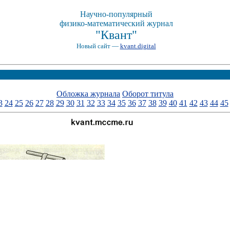
Научно-популярный
физико-математический журнал
"Квант"
Новый сайт —
kvant.digital
Обложка журнала
Оборот титула
3
24
25
26
27
28
29
30
31
32
33
34
35
36
37
38
39
40
41
42
43
44
45