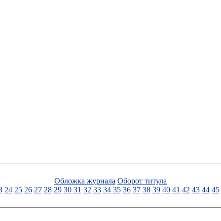
Обложка журнала
Оборот титула
3
24
25
26
27
28
29
30
31
32
33
34
35
36
37
38
39
40
41
42
43
44
45