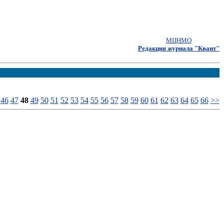
МЦНМО
Редакция журнала "Квант"
46
47
48
49
50
51
52
53
54
55
56
57
58
59
60
61
62
63
64
65
66
>>