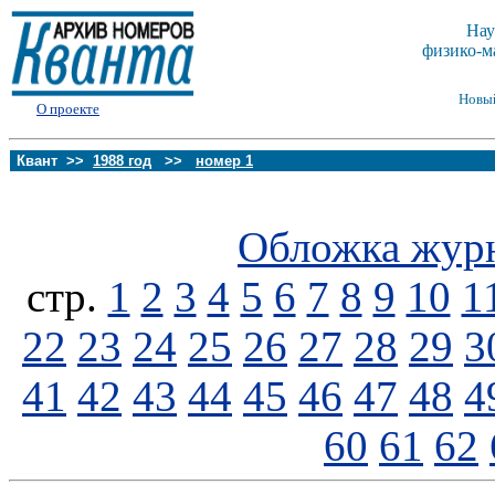
Нау
физико-м
Новы
О проекте
Квант >>
1988 год
>>
номер 1
Обложка жур
стp.
1
2
3
4
5
6
7
8
9
10
1
22
23
24
25
26
27
28
29
3
41
42
43
44
45
46
47
48
4
60
61
62