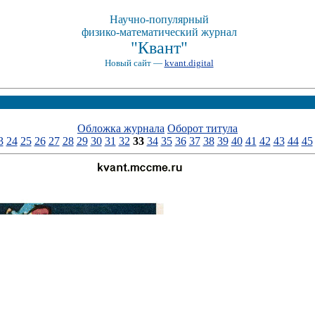
Научно-популярный
физико-математический журнал
"Квант"
Новый сайт —
kvant.digital
Обложка журнала
Оборот титула
3
24
25
26
27
28
29
30
31
32
33
34
35
36
37
38
39
40
41
42
43
44
45