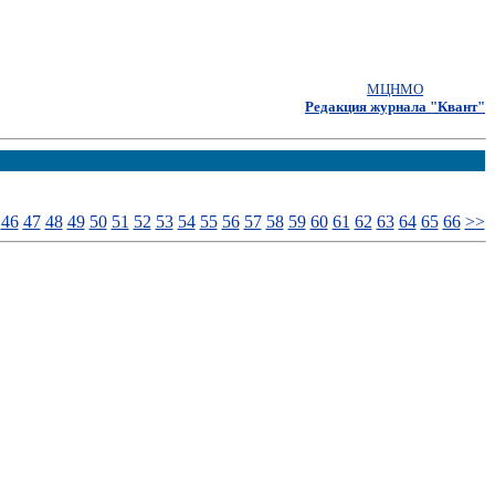
МЦНМО
Редакция журнала "Квант"
46
47
48
49
50
51
52
53
54
55
56
57
58
59
60
61
62
63
64
65
66
>>