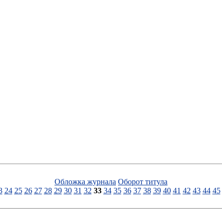
Обложка журнала
Оборот титула
3
24
25
26
27
28
29
30
31
32
33
34
35
36
37
38
39
40
41
42
43
44
45