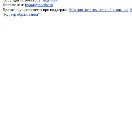
Copyright ©1996-2002
МЦНМО
Пишите нам:
kvant@mccme.ru
Проект осуществляется при поддержке
Московского комитета образования
,
"Курьер образования"