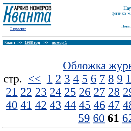
Нау
физико-м
Новы
О проекте
Квант >>
1988 год
>>
номер 1
Обложка жур
стp.
<<
1
2
3
4
5
6
7
8
9
21
22
23
24
25
26
27
28
2
40
41
42
43
44
45
46
47
4
59
60
61
6