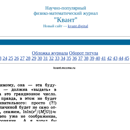
Научно-популярный
физико-математический журнал
"Квант"
Новый сайт —
kvant.digital
Обложка журнала
Оборот титула
3
24
25
26
27
28
29
30
31
32
33
34
35
36
37
38
39
40
41
42
43
44
45