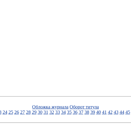
Обложка журнала
Оборот титула
3
24
25
26
27
28
29
30
31
32
33
34
35
36
37
38
39
40
41
42
43
44
45