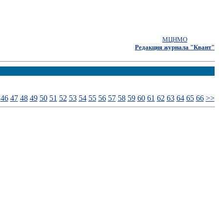
МЦНМО
Редакция журнала "Квант"
46
47
48
49
50
51
52
53
54
55
56
57
58
59
60
61
62
63
64
65
66
>>