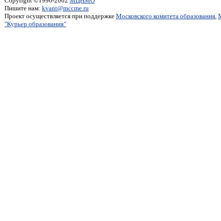
Copyright ©1996-2002
МЦНМО
Пишите нам:
kvant@mccme.ru
Проект осуществляется при поддержке
Московского комитета образования
,
"Курьер образования"