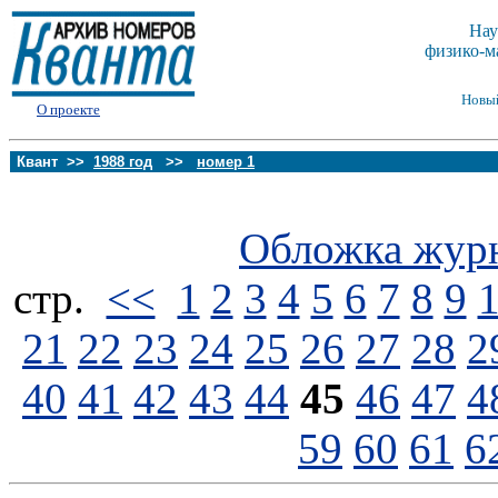
Нау
физико-м
Новы
О проекте
Квант >>
1988 год
>>
номер 1
Обложка жур
стp.
<<
1
2
3
4
5
6
7
8
9
21
22
23
24
25
26
27
28
2
40
41
42
43
44
45
46
47
4
59
60
61
6