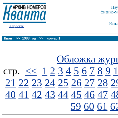
Нау
физико-м
Новы
О проекте
Квант >>
1988 год
>>
номер 1
Обложка жур
стp.
<<
1
2
3
4
5
6
7
8
9
21
22
23
24
25
26
27
28
2
40
41
42
43
44
45
46
47
4
59
60
61
6