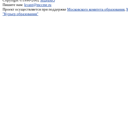
Copyright ©1996-2002
МЦНМО
Пишите нам:
kvant@mccme.ru
Проект осуществляется при поддержке
Московского комитета образования
,
"Курьер образования"