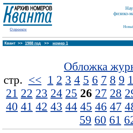
Нау
физико-м
Новы
О проекте
Квант >>
1988 год
>>
номер 1
Обложка жур
стp.
<<
1
2
3
4
5
6
7
8
9
21
22
23
24
25
26
27
28
2
40
41
42
43
44
45
46
47
4
59
60
61
6