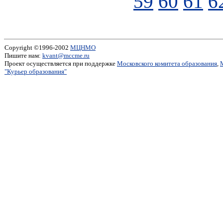
59
60
61
6
Copyright ©1996-2002
МЦНМО
Пишите нам:
kvant@mccme.ru
Проект осуществляется при поддержке
Московского комитета образования
,
"Курьер образования"