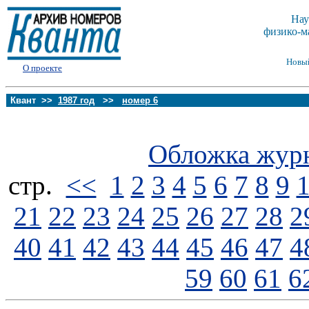
Нау
физико-м
Новы
О проекте
Квант >>
1987 год
>>
номер 6
Обложка жур
стp.
<<
1
2
3
4
5
6
7
8
9
21
22
23
24
25
26
27
28
2
40
41
42
43
44
45
46
47
4
59
60
61
6