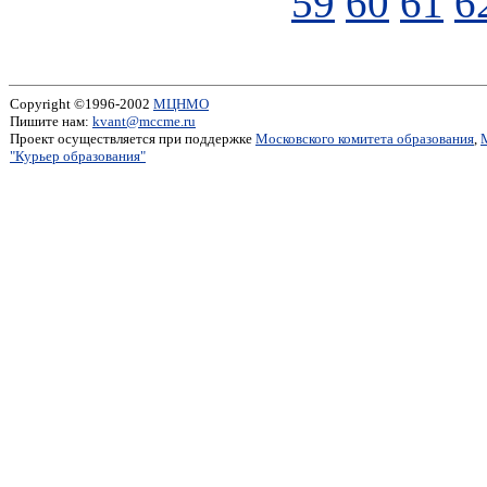
59
60
61
6
Copyright ©1996-2002
МЦНМО
Пишите нам:
kvant@mccme.ru
Проект осуществляется при поддержке
Московского комитета образования
,
"Курьер образования"