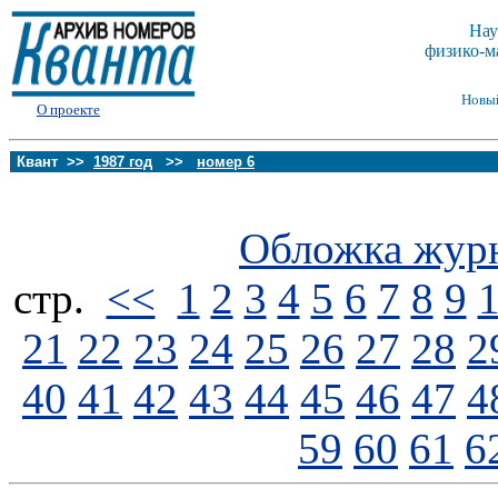
Нау
физико-м
Новы
О проекте
Квант >>
1987 год
>>
номер 6
Обложка жур
стp.
<<
1
2
3
4
5
6
7
8
9
21
22
23
24
25
26
27
28
2
40
41
42
43
44
45
46
47
4
59
60
61
6