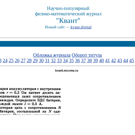
Научно-популярный
физико-математический журнал
"Квант"
Новый сайт —
kvant.digital
Обложка журнала
Оборот титула
3
24
25
26
27
28
29
30
31
32
33
34
35
36
37
38
39
40
41
42
43
44
45