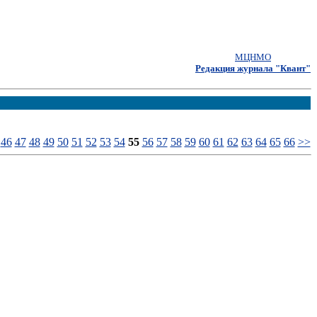
МЦНМО
Редакция журнала "Квант"
46
47
48
49
50
51
52
53
54
55
56
57
58
59
60
61
62
63
64
65
66
>>