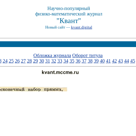
Научно-популярный
физико-математический журнал
"Квант"
Новый сайт —
kvant.digital
Обложка журнала
Оборот титула
3
24
25
26
27
28
29
30
31
32
33
34
35
36
37
38
39
40
41
42
43
44
45