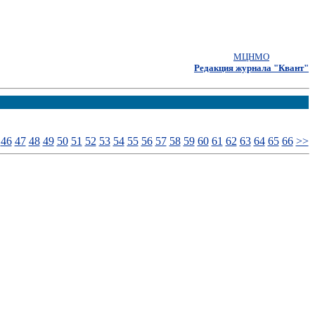
МЦНМО
Редакция журнала "Квант"
46
47
48
49
50
51
52
53
54
55
56
57
58
59
60
61
62
63
64
65
66
>>