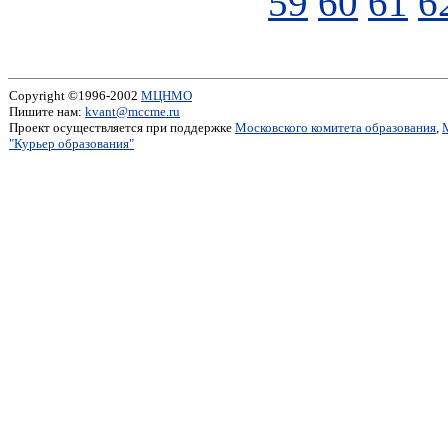
59
60
61
6
Copyright ©1996-2002
МЦНМО
Пишите нам:
kvant@mccme.ru
Проект осуществляется при поддержке
Московского комитета образования
,
"Курьер образования"