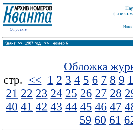
Нау
физико-м
Новы
О проекте
Квант >>
1987 год
>>
номер 6
Обложка жур
стp.
<<
1
2
3
4
5
6
7
8
9
21
22
23
24
25
26
27
28
2
40
41
42
43
44
45
46
47
4
59
60
61
6