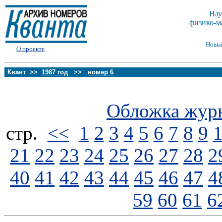
Нау
физико-м
Новы
О проекте
Квант >>
1987 год
>>
номер 6
Обложка жур
стp.
<<
1
2
3
4
5
6
7
8
9
21
22
23
24
25
26
27
28
2
40
41
42
43
44
45
46
47
4
59
60
61
6