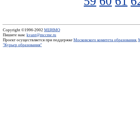
59
60
61
6
Copyright ©1996-2002
МЦНМО
Пишите нам:
kvant@mccme.ru
Проект осуществляется при поддержке
Московского комитета образования
,
"Курьер образования"