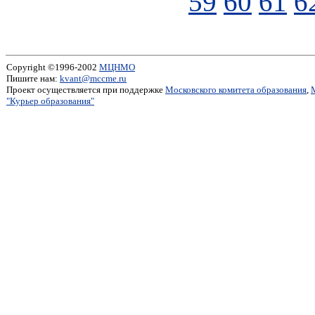
59
60
61
6
Copyright ©1996-2002
МЦНМО
Пишите нам:
kvant@mccme.ru
Проект осуществляется при поддержке
Московского комитета образования
,
"Курьер образования"