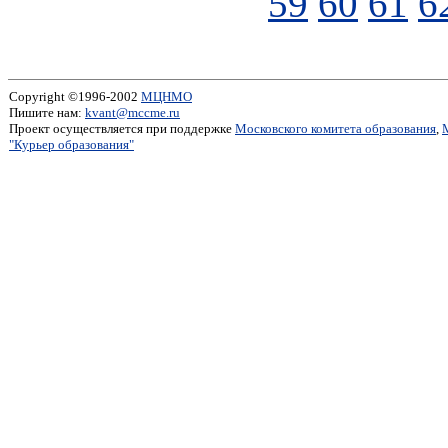
59
60
61
6
Copyright ©1996-2002
МЦНМО
Пишите нам:
kvant@mccme.ru
Проект осуществляется при поддержке
Московского комитета образования
,
"Курьер образования"