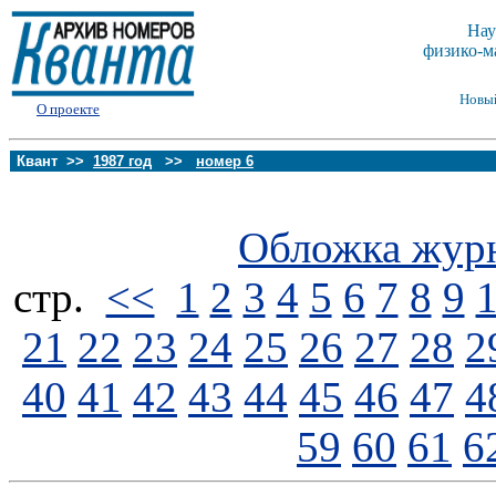
Нау
физико-м
Новы
О проекте
Квант >>
1987 год
>>
номер 6
Обложка жур
стp.
<<
1
2
3
4
5
6
7
8
9
21
22
23
24
25
26
27
28
2
40
41
42
43
44
45
46
47
4
59
60
61
6