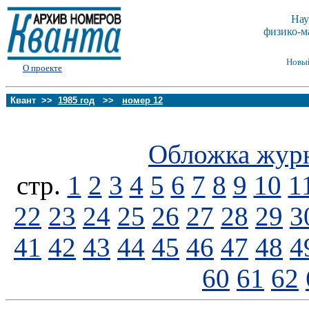
Нау
физико-м
Новы
О проекте
Квант >>
1985 год
>>
номер 12
Обложка жур
стp.
1
2
3
4
5
6
7
8
9
10
1
22
23
24
25
26
27
28
29
3
41
42
43
44
45
46
47
48
4
60
61
62