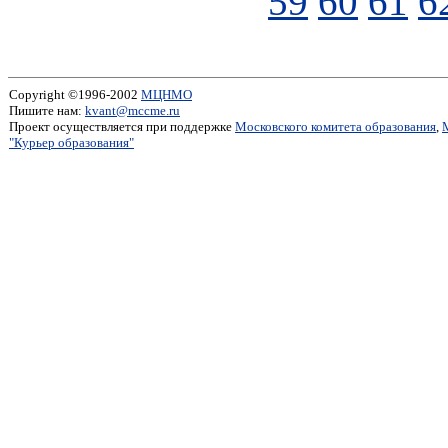
59
60
61
6
Copyright ©1996-2002
МЦНМО
Пишите нам:
kvant@mccme.ru
Проект осуществляется при поддержке
Московского комитета образования
,
"Курьер образования"