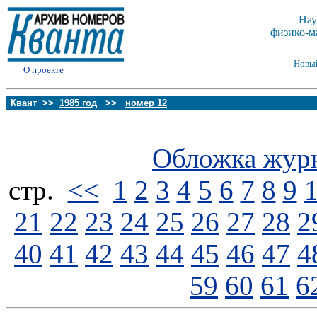
Нау
физико-м
Новы
О проекте
Квант >>
1985 год
>>
номер 12
Обложка жур
стp.
<<
1
2
3
4
5
6
7
8
9
21
22
23
24
25
26
27
28
2
40
41
42
43
44
45
46
47
4
59
60
61
6