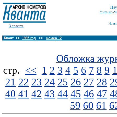
Нау
физико-м
Новы
О проекте
Квант >>
1985 год
>>
номер 12
Обложка жур
стp.
<<
1
2
3
4
5
6
7
8
9
21
22
23
24
25
26
27
28
2
40
41
42
43
44
45
46
47
4
59
60
61
6