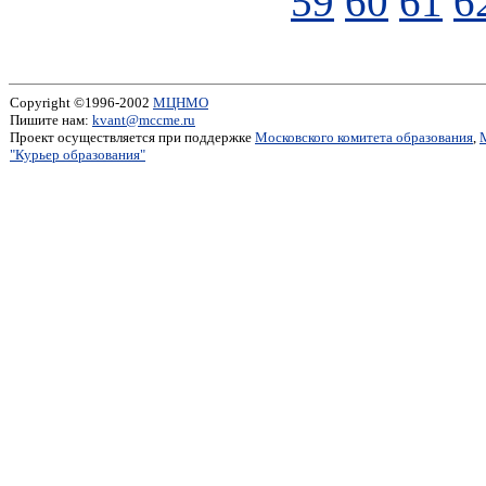
59
60
61
6
Copyright ©1996-2002
МЦНМО
Пишите нам:
kvant@mccme.ru
Проект осуществляется при поддержке
Московского комитета образования
,
"Курьер образования"