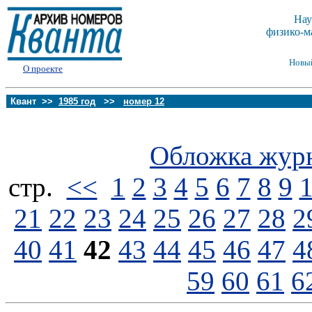
Нау
физико-м
Новы
О проекте
Квант >>
1985 год
>>
номер 12
Обложка жур
стp.
<<
1
2
3
4
5
6
7
8
9
21
22
23
24
25
26
27
28
2
40
41
42
43
44
45
46
47
4
59
60
61
6