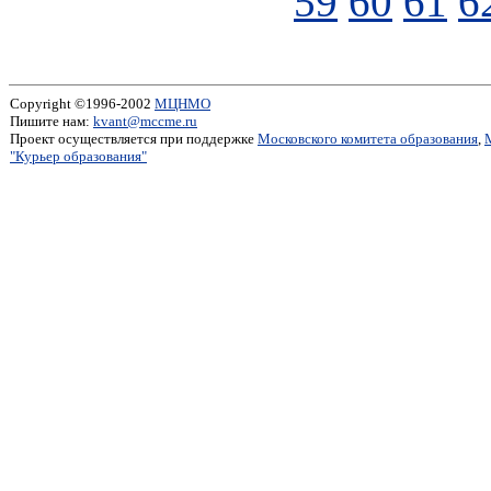
59
60
61
6
Copyright ©1996-2002
МЦНМО
Пишите нам:
kvant@mccme.ru
Проект осуществляется при поддержке
Московского комитета образования
,
"Курьер образования"