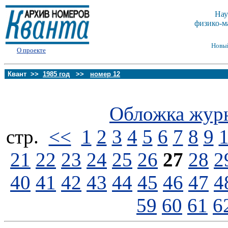
Нау
физико-м
Новы
О проекте
Квант >>
1985 год
>>
номер 12
Обложка жур
стp.
<<
1
2
3
4
5
6
7
8
9
21
22
23
24
25
26
27
28
2
40
41
42
43
44
45
46
47
4
59
60
61
6