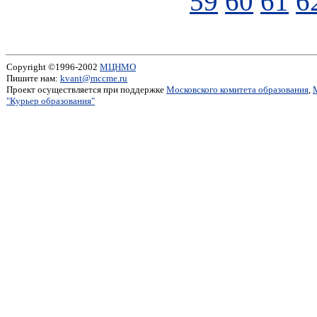
59
60
61
6
Copyright ©1996-2002
МЦНМО
Пишите нам:
kvant@mccme.ru
Проект осуществляется при поддержке
Московского комитета образования
,
"Курьер образования"