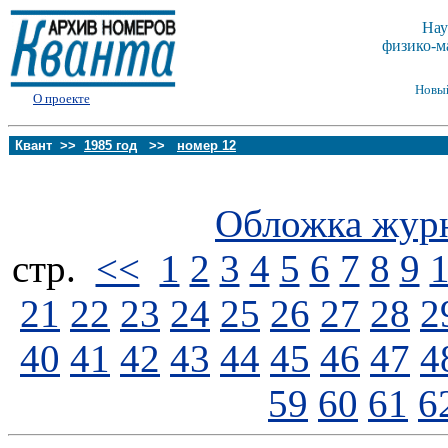
Нау
физико-м
Новы
О проекте
Квант >>
1985 год
>>
номер 12
Обложка жур
стp.
<<
1
2
3
4
5
6
7
8
9
21
22
23
24
25
26
27
28
2
40
41
42
43
44
45
46
47
4
59
60
61
6