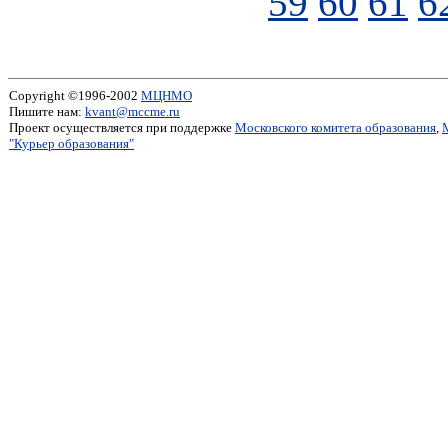
59
60
61
6
Copyright ©1996-2002
МЦНМО
Пишите нам:
kvant@mccme.ru
Проект осуществляется при поддержке
Московского комитета образования
,
"Курьер образования"