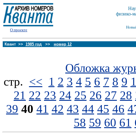
Нау
физико-м
Новы
О проекте
Квант >>
1985 год
>>
номер 12
Обложка жур
стp.
<<
1
2
3
4
5
6
7
8
9
21
22
23
24
25
26
27
28
39
40
41
42
43
44
45
46
4
58
59
60
61