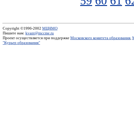
59
60
61
6
Copyright ©1996-2002
МЦНМО
Пишите нам:
kvant@mccme.ru
Проект осуществляется при поддержке
Московского комитета образования
,
"Курьер образования"