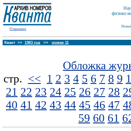
Нау
физико-м
Новы
О проекте
Квант >>
1983 год
>>
номер 11
Обложка жур
стp.
<<
1
2
3
4
5
6
7
8
9
21
22
23
24
25
26
27
28
2
40
41
42
43
44
45
46
47
4
59
60
61
6