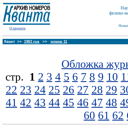
Нау
физико-м
Новы
О проекте
Квант >>
1983 год
>>
номер 11
Обложка жур
стp.
1
2
3
4
5
6
7
8
9
10
1
22
23
24
25
26
27
28
29
3
41
42
43
44
45
46
47
48
4
60
61
62