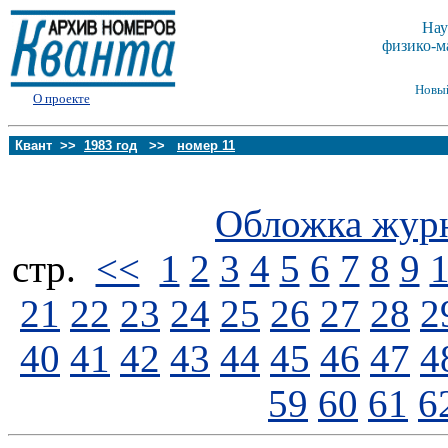
Нау
физико-м
Новы
О проекте
Квант >>
1983 год
>>
номер 11
Обложка жур
стp.
<<
1
2
3
4
5
6
7
8
9
21
22
23
24
25
26
27
28
2
40
41
42
43
44
45
46
47
4
59
60
61
6