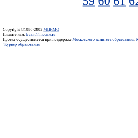
59
60
61
6
Copyright ©1996-2002
МЦНМО
Пишите нам:
kvant@mccme.ru
Проект осуществляется при поддержке
Московского комитета образования
,
"Курьер образования"