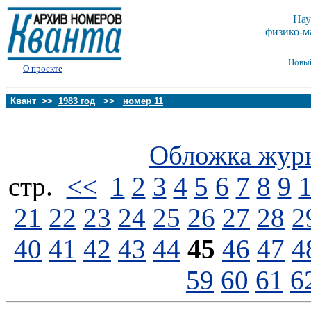
Нау
физико-м
Новы
О проекте
Квант >>
1983 год
>>
номер 11
Обложка жур
стp.
<<
1
2
3
4
5
6
7
8
9
21
22
23
24
25
26
27
28
2
40
41
42
43
44
45
46
47
4
59
60
61
6