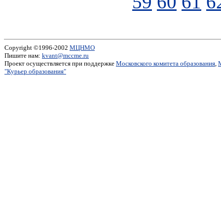
59
60
61
6
Copyright ©1996-2002
МЦНМО
Пишите нам:
kvant@mccme.ru
Проект осуществляется при поддержке
Московского комитета образования
,
"Курьер образования"