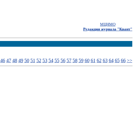
МЦНМО
Редакция журнала "Квант"
46
47
48
49
50
51
52
53
54
55
56
57
58
59
60
61
62
63
64
65
66
>>