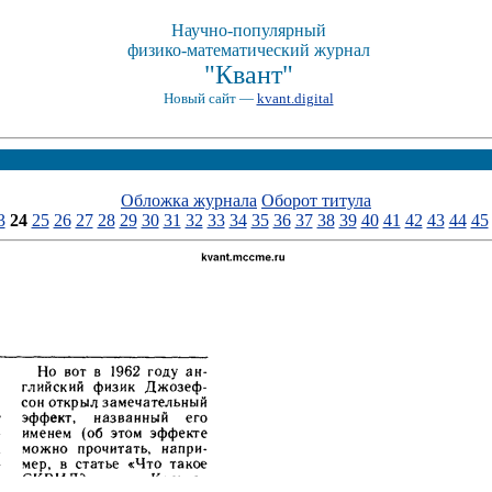
Научно-популярный
физико-математический журнал
"Квант"
Новый сайт —
kvant.digital
Обложка журнала
Оборот титула
3
24
25
26
27
28
29
30
31
32
33
34
35
36
37
38
39
40
41
42
43
44
45