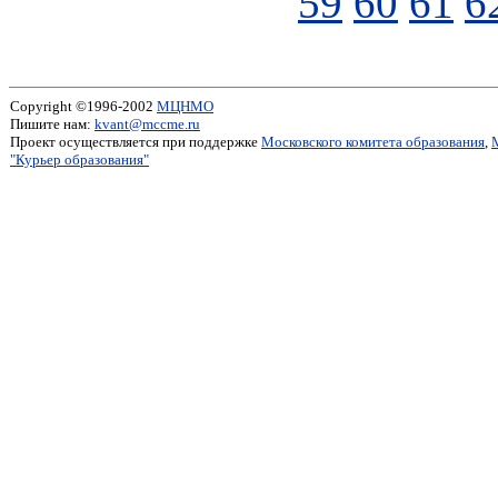
59
60
61
6
Copyright ©1996-2002
МЦНМО
Пишите нам:
kvant@mccme.ru
Проект осуществляется при поддержке
Московского комитета образования
,
"Курьер образования"