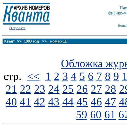
Нау
физико-м
Новы
О проекте
Квант >>
1983 год
>>
номер 11
Обложка жур
стp.
<<
1
2
3
4
5
6
7
8
9
21
22
23
24
25
26
27
28
2
40
41
42
43
44
45
46
47
4
59
60
61
6