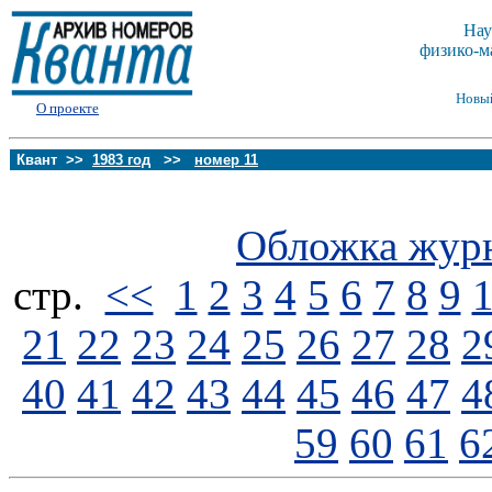
Нау
физико-м
Новы
О проекте
Квант >>
1983 год
>>
номер 11
Обложка жур
стp.
<<
1
2
3
4
5
6
7
8
9
21
22
23
24
25
26
27
28
2
40
41
42
43
44
45
46
47
4
59
60
61
6