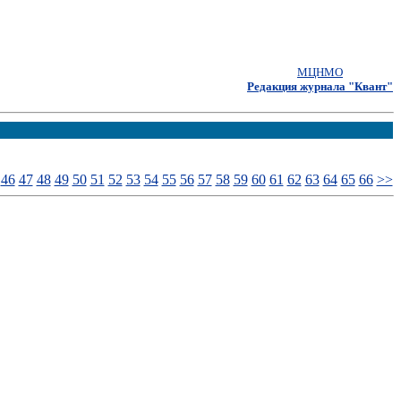
МЦНМО
Редакция журнала "Квант"
46
47
48
49
50
51
52
53
54
55
56
57
58
59
60
61
62
63
64
65
66
>>