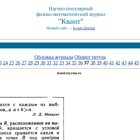
Научно-популярный
физико-математический журнал
"Квант"
Новый сайт —
kvant.digital
Обложка журнала
Оборот титула
3
24
25
26
27
28
29
30
31
32
33
34
35
36
37
38
39
40
41
42
43
44
45