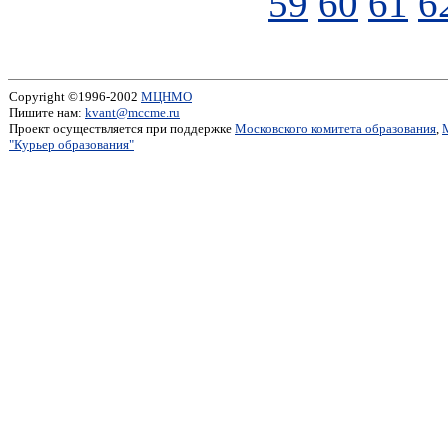
59
60
61
6
Copyright ©1996-2002
МЦНМО
Пишите нам:
kvant@mccme.ru
Проект осуществляется при поддержке
Московского комитета образования
,
"Курьер образования"