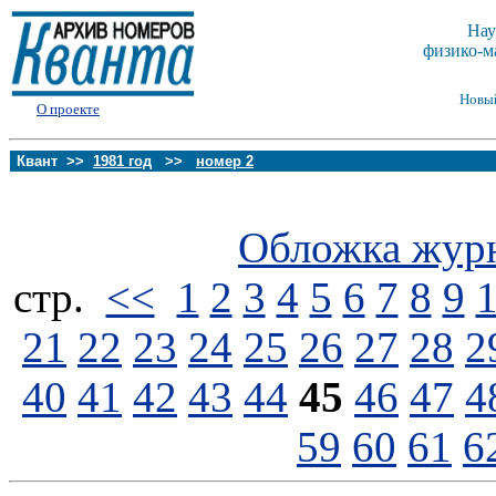
Нау
физико-м
Новы
О проекте
Квант >>
1981 год
>>
номер 2
Обложка жур
стp.
<<
1
2
3
4
5
6
7
8
9
21
22
23
24
25
26
27
28
2
40
41
42
43
44
45
46
47
4
59
60
61
6