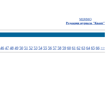
МЦНМО
Редакция журнала "Квант"
46
47
48
49
50
51
52
53
54
55
56
57
58
59
60
61
62
63
64
65
66
>>