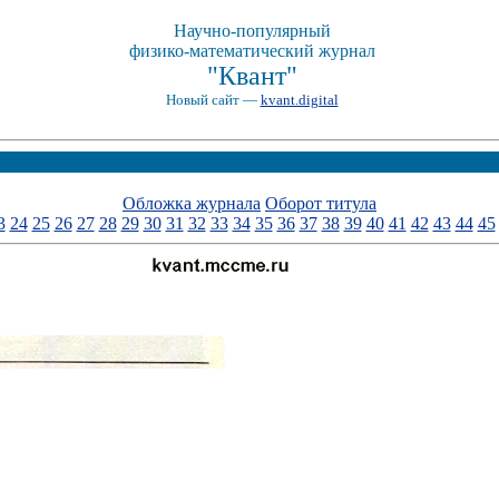
Научно-популярный
физико-математический журнал
"Квант"
Новый сайт —
kvant.digital
Обложка журнала
Оборот титула
3
24
25
26
27
28
29
30
31
32
33
34
35
36
37
38
39
40
41
42
43
44
45