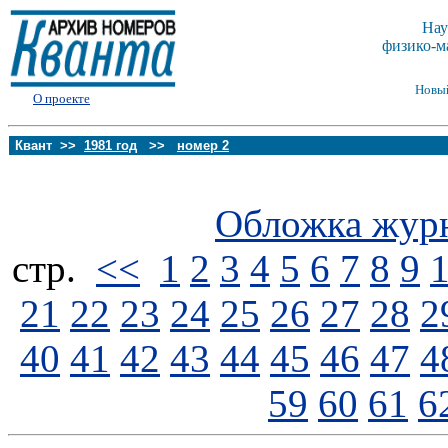
Нау
физико-м
Новы
О проекте
Квант >>
1981 год
>>
номер 2
Обложка жур
стp.
<<
1
2
3
4
5
6
7
8
9
21
22
23
24
25
26
27
28
2
40
41
42
43
44
45
46
47
4
59
60
61
6