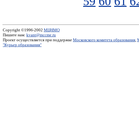
59
60
61
6
Copyright ©1996-2002
МЦНМО
Пишите нам:
kvant@mccme.ru
Проект осуществляется при поддержке
Московского комитета образования
,
"Курьер образования"