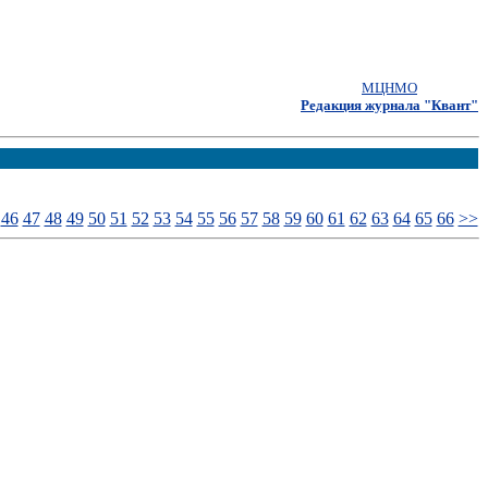
МЦНМО
Редакция журнала "Квант"
46
47
48
49
50
51
52
53
54
55
56
57
58
59
60
61
62
63
64
65
66
>>