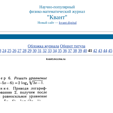
Научно-популярный
физико-математический журнал
"Квант"
Новый сайт —
kvant.digital
Обложка журнала
Оборот титула
3
24
25
26
27
28
29
30
31
32
33
34
35
36
37
38
39
40
41
42
43
44
45