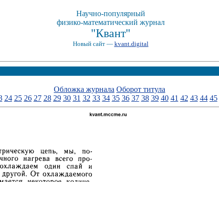
Научно-популярный
физико-математический журнал
"Квант"
Новый сайт —
kvant.digital
Обложка журнала
Оборот титула
3
24
25
26
27
28
29
30
31
32
33
34
35
36
37
38
39
40
41
42
43
44
45