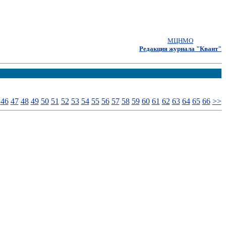
МЦНМО
Редакция журнала "Квант"
46
47
48
49
50
51
52
53
54
55
56
57
58
59
60
61
62
63
64
65
66
>>