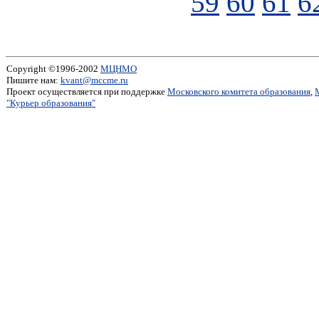
59
60
61
6
Copyright ©1996-2002
МЦНМО
Пишите нам:
kvant@mccme.ru
Проект осуществляется при поддержке
Московского комитета образования
,
"Курьер образования"