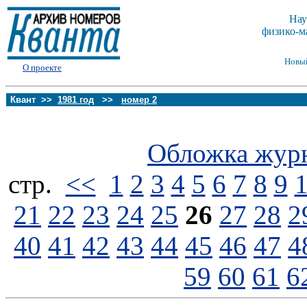
Нау
физико-м
Новы
О проекте
Квант >>
1981 год
>>
номер 2
Обложка жур
стp.
<<
1
2
3
4
5
6
7
8
9
21
22
23
24
25
26
27
28
2
40
41
42
43
44
45
46
47
4
59
60
61
6