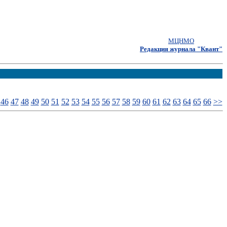
МЦНМО
Редакция журнала "Квант"
46
47
48
49
50
51
52
53
54
55
56
57
58
59
60
61
62
63
64
65
66
>>