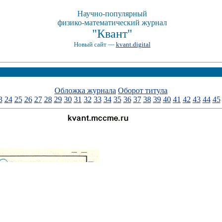
Научно-популярный
физико-математический журнал
"Квант"
Новый сайт —
kvant.digital
Обложка журнала
Оборот титула
3
24
25
26
27
28
29
30
31
32
33
34
35
36
37
38
39
40
41
42
43
44
45