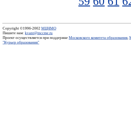
59
60
61
6
Copyright ©1996-2002
МЦНМО
Пишите нам:
kvant@mccme.ru
Проект осуществляется при поддержке
Московского комитета образования
,
"Курьер образования"