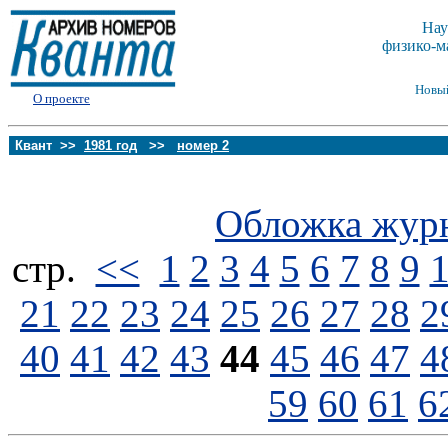
Нау
физико-м
Новы
О проекте
Квант >>
1981 год
>>
номер 2
Обложка жур
стp.
<<
1
2
3
4
5
6
7
8
9
21
22
23
24
25
26
27
28
2
40
41
42
43
44
45
46
47
4
59
60
61
6