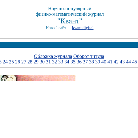
Научно-популярный
физико-математический журнал
"Квант"
Новый сайт —
kvant.digital
Обложка журнала
Оборот титула
3
24
25
26
27
28
29
30
31
32
33
34
35
36
37
38
39
40
41
42
43
44
45