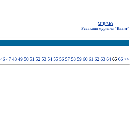
МЦНМО
Редакция журнала "Квант"
46
47
48
49
50
51
52
53
54
55
56
57
58
59
60
61
62
63
64
65
66
>>